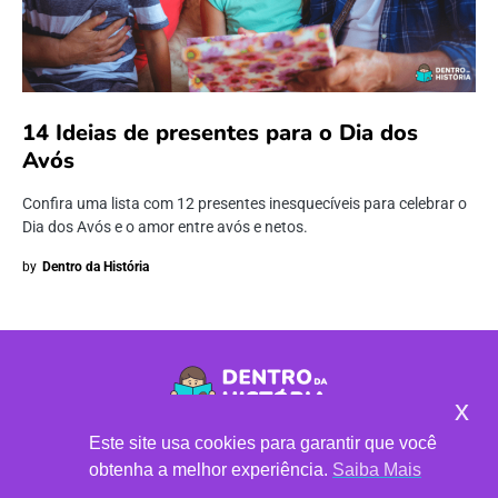
14 Ideias de presentes para o Dia dos
Avós
Confira uma lista com 12 presentes inesquecíveis para celebrar o
Dia dos Avós e o amor entre avós e netos.
by
Dentro da História
x
CLUBE DE LEITURA
•
LOJA DE LIVROS
Este site usa cookies para garantir que você
© 2021 | Todos os direitos reservados
obtenha a melhor experiência.
Saiba Mais