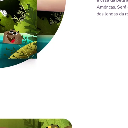
é casa da bela a
Américas. Será 
das lendas da r