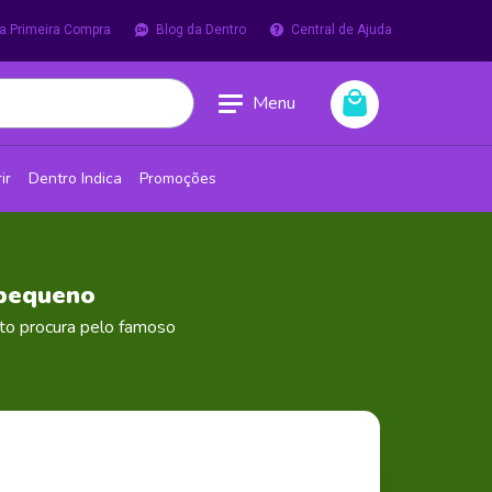
a Primeira Compra
Blog da Dentro
Central de Ajuda
Menu
ir
Dentro Indica
Promoções
 pequeno
nto procura pelo famoso