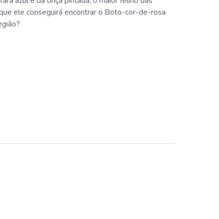
rara azul e da onça pintada, o maior felino das
que ele conseguirá encontrar o Boto-cor-de-rosa
egião?