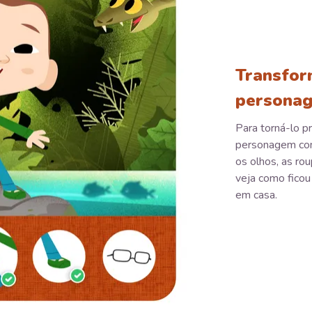
Transfor
personag
Para torná-lo pr
personagem com 
os olhos, as rou
veja como ficou 
em casa.