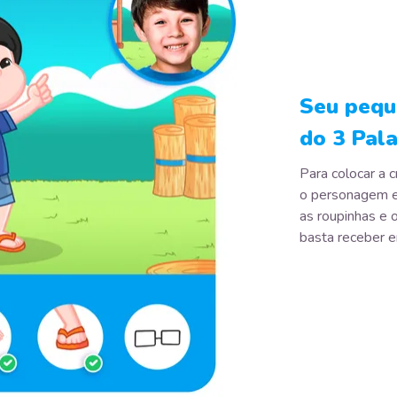
Seu pequ
do 3 Pal
Para colocar a c
o personagem e
as roupinhas e o
basta receber e