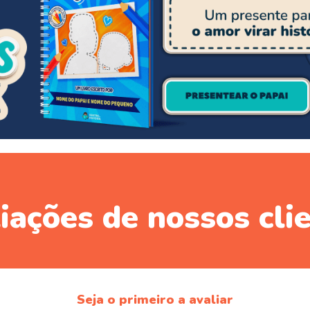
iações de nossos cli
Seja o primeiro a avaliar