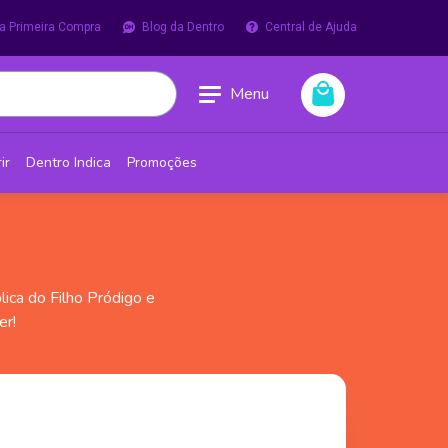
a Primeira Compra
Blog da Dentro
Central de Ajuda
Menu
ir
Dentro Indica
Promoções
lica do Filho Pródigo e
er!