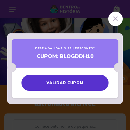
DESEJA VALIDAR O SEU DESCONTO?
CUPOM: BLOGDDH10
A partir de: R$ 89,90
VALIDAR CUPOM
Toda criança pode ser... um
astronauta incrível!
Nome