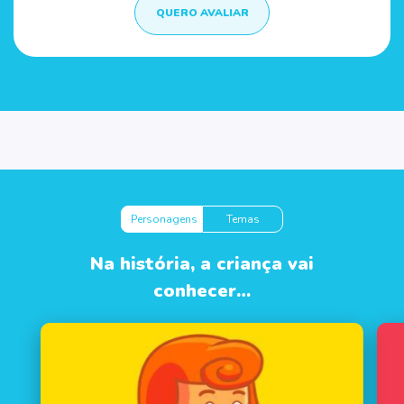
QUERO AVALIAR
Personagens
Temas
Na história, a criança vai
conhecer…