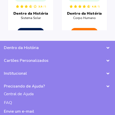
3.9
/ 5
4.8
/ 5
Dentro da História
Dentro da História
Sistema Solar
Corpo Humano
CRIAR LIVRO
CRIAR LIVRO
Dentro da História
Cartões Personalizados
Institucional
Precisando de Ajuda?
Central de Ajuda
FAQ
Envie um e-mail