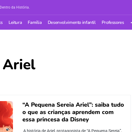
Dentro da História.
ks
Leitura
Família
Desenvolvimento infantil
Professores
 Ariel
“A Pequena Sereia Ariel”: saiba tudo
o que as crianças aprendem com
essa princesa da Disney
A história de Ariel, protagonista de “A Pequena Sereia”,