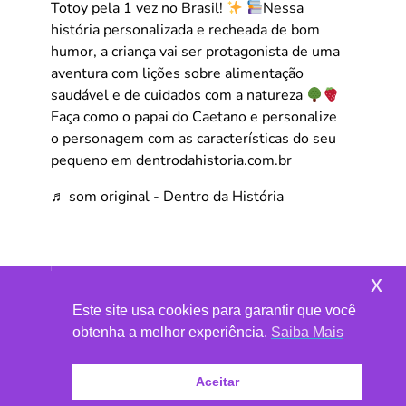
Totoy pela 1 vez no Brasil!
Nessa
história personalizada e recheada de bom
humor, a criança vai ser protagonista de uma
aventura com lições sobre alimentação
saudável e de cuidados com a natureza
Faça como o papai do Caetano e personalize
o personagem com as características do seu
pequeno em dentrodahistoria.com.br
♬ som original - Dentro da História
x
Este site usa cookies para garantir que você
obtenha a melhor experiência.
Saiba Mais
Aceitar