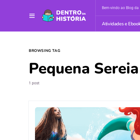
Bem-vindo ao Blog da 
Atividades e Eboo
BROWSING TAG
Pequena Sereia
1 post