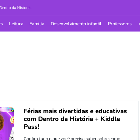
Dentro da História.
ks
Leitura
Família
Desenvolvimento infantil
Professores
Férias mais divertidas e educativas
com Dentro da História + Kiddle
Pass!
Confira tudo o que você precisa saber sobre como