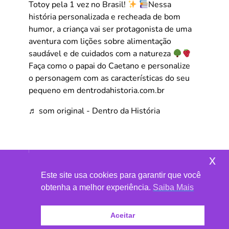
Totoy pela 1 vez no Brasil!
Nessa
história personalizada e recheada de bom
humor, a criança vai ser protagonista de uma
aventura com lições sobre alimentação
saudável e de cuidados com a natureza
Faça como o papai do Caetano e personalize
o personagem com as características do seu
pequeno em dentrodahistoria.com.br
♬ som original - Dentro da História
x
Este site usa cookies para garantir que você
obtenha a melhor experiência.
Saiba Mais
Aceitar