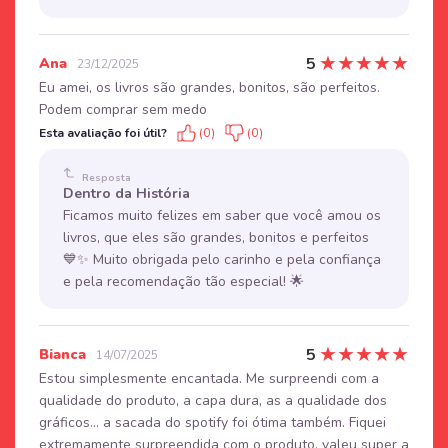
★
★
★
★
★
5
Ana
23/12/2025
Eu amei, os livros são grandes, bonitos, são perfeitos.
Podem comprar sem medo
Esta avaliação foi útil?
(0)
(0)
Resposta
Dentro da História
Ficamos muito felizes em saber que você amou os
livros, que eles são grandes, bonitos e perfeitos
💙✨ Muito obrigada pelo carinho e pela confiança
e pela recomendação tão especial! 🌟
★
★
★
★
★
5
Bianca
14/07/2025
Estou simplesmente encantada. Me surpreendi com a
qualidade do produto, a capa dura, as a qualidade dos
gráficos... a sacada do spotify foi ótima também. Fiquei
extremamente surpreendida com o produto, valeu super a