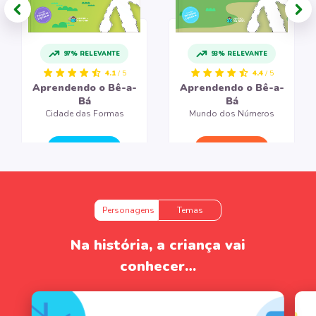
97% RELEVANTE
93% RELEVANTE
4.1
/ 5
4.4
/ 5
Aprendendo o Bê-a-
Aprendendo o Bê-a-
Bá
Bá
Cidade das Formas
Mundo dos Números
CRIAR LIVRO
CRIAR LIVRO
Personagens
Temas
Na história, a criança vai
conhecer…