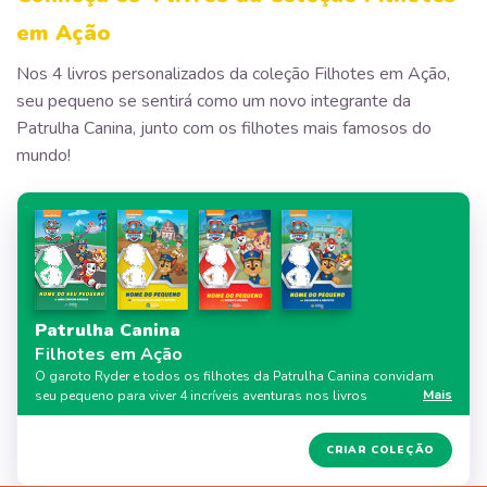
em Ação
Nos 4 livros personalizados da coleção Filhotes em Ação,
seu pequeno se sentirá como um novo integrante da
Patrulha Canina, junto com os filhotes mais famosos do
mundo!
Patrulha Canina
Filhotes em Ação
O garoto Ryder e todos os filhotes da Patrulha Canina convidam
Mais
seu pequeno para viver 4 incríveis aventuras nos livros
personalizados da coleção. Ele vai se divertir e aprender lições
valiosas através da leitura, junto com a turma de heróis caninos
10% DE DESCONTO
CRIAR COLEÇÃO
mais famosa do mundo!