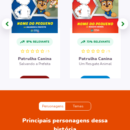
97% RELEVANTE
73% RELEVANTE
/ 5
/ 5
Patrulha Canina
Patrulha Canina
Salvando a Prefeita
Um Resgate Animal
CRIAR LIVRO
CRIAR LIVRO
Personagens
Temas
Principais personagens dessa
história