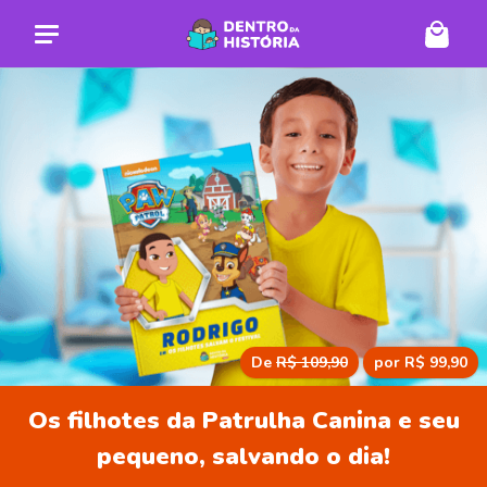
De
R$ 109,90
por R$ 99,90
Os filhotes da Patrulha Canina e seu
pequeno, salvando o dia!