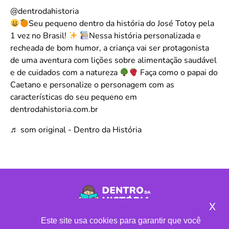
@dentrodahistoria
Seu pequeno dentro da história do José Totoy pela
1 vez no Brasil!
Nessa história personalizada e
recheada de bom humor, a criança vai ser protagonista
de uma aventura com lições sobre alimentação saudável
e de cuidados com a natureza
Faça como o papai do
Caetano e personalize o personagem com as
características do seu pequeno em
dentrodahistoria.com.br
♬ som original - Dentro da História
x
CLUBE DE LEITURA
•
LOJA DE LIVROS
Este site usa cookies para garantir que você
© 2021 | Todos os direitos reservados